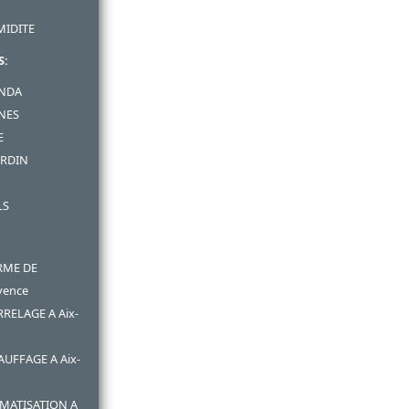
MIDITE
S:
ANDA
INES
E
ARDIN
LS
RME DE
vence
RRELAGE A Aix-
AUFFAGE A Aix-
IMATISATION A