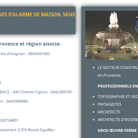
VIS D'ALARME DE MAISON, SANS
rovence et région aixoise.
e d'Avignon - 0954341060 -
LE SECTEUR CONSTRU
en-Provence
6
PROFESSIONNELS IN
CE - 440 Chemin Figons - 0442289785 -
TOPOGRAPHIE ET GE
n - 0442969986 -
PAYSAGISTES
-
ARCHITECTE
ARCHITECTE D'INTER
0628724801
issement 3 310 Route Eguilles -
GROS-ŒUVRE FERME