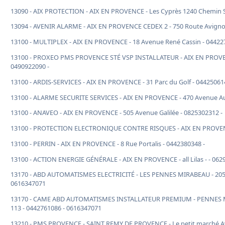
13090 - AIX PROTECTION - AIX EN PROVENCE - Les Cyprès 1240 Chemin S
13094 - AVENIR ALARME - AIX EN PROVENCE CEDEX 2 - 750 Route Avignon
13100 - MULTIPLEX - AIX EN PROVENCE - 18 Avenue René Cassin - 04422
13100 - PROXEO PMS PROVENCE STÉ VSP INSTALLATEUR - AIX EN PROVENC
0490922090 -
13100 - ARDIS-SERVICES - AIX EN PROVENCE - 31 Parc du Golf - 04425061
13100 - ALARME SECURITE SERVICES - AIX EN PROVENCE - 470 Avenue Aug
13100 - ANAVEO - AIX EN PROVENCE - 505 Avenue Galilée - 0825302312 -
13100 - PROTECTION ELECTRONIQUE CONTRE RISQUES - AIX EN PROVENCE
13100 - PERRIN - AIX EN PROVENCE - 8 Rue Portalis - 0442380348 -
13100 - ACTION ENERGIE GÉNÉRALE - AIX EN PROVENCE - all Lilas - - 06
13170 - ABD AUTOMATISMES ELECTRICITÉ - LES PENNES MIRABEAU - 2057
0616347071
13170 - CAME ABD AUTOMATISMES INSTALLATEUR PREMIUM - PENNES M
113 - 0442761086 - 0616347071
13210 - PMS PROVENCE - SAINT REMY DE PROVENCE - Le petit marché A