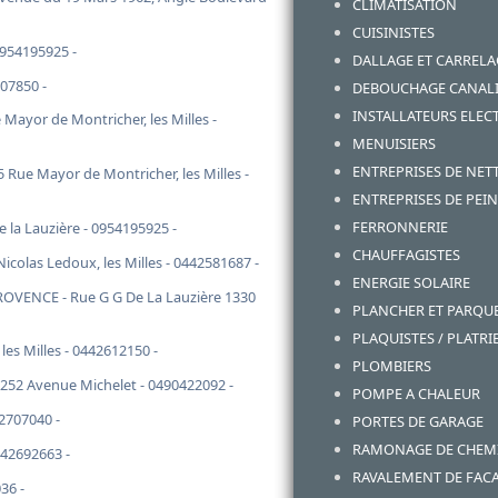
CLIMATISATION
CUISINISTES
0954195925 -
DALLAGE ET CARRELA
907850 -
DEBOUCHAGE CANALI
INSTALLATEURS ELECT
Mayor de Montricher, les Milles -
MENUISIERS
ENTREPRISES DE NET
 Rue Mayor de Montricher, les Milles -
ENTREPRISES DE PEI
FERRONNERIE
 la Lauzière - 0954195925 -
CHAUFFAGISTES
icolas Ledoux, les Milles - 0442581687 -
ENERGIE SOLAIRE
OVENCE - Rue G G De La Lauzière 1330
PLANCHER ET PARQU
PLAQUISTES / PLATRI
les Milles - 0442612150 -
PLOMBIERS
52 Avenue Michelet - 0490422092 -
POMPE A CHALEUR
42707040 -
PORTES DE GARAGE
RAMONAGE DE CHEM
442692663 -
RAVALEMENT DE FAC
36 -