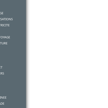
GE
SATIONS
RICITE
TOYAGE
NTURE
ET
ERS
INEE
ADE