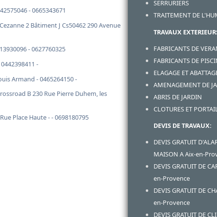
SERRURIERS
442575046 - 0665343671
TRAITEMENT DE L'HU
Cezanne 2 Bâtiment J Cs50462 290 Avenue
TRAVAUX EXTERIEUR
FABRICANTS DE VER
413930096 - 0627760325
FABRICANTS DE PISC
 0442398411 -
ELAGAGE ET ABATTAG
ouis Armand - 0465264150 -
AMENAGEMENT DE J
ossroad B 230 Rue Pierre Duhem, les
ABRIS DE JARDIN
CLOTURES ET PORTAI
ue Place Haute - - 0698180795
DEVIS DE TRAVAUX:
DEVIS GRATUIT D'ALA
MAISON A Aix-en-Pro
DEVIS GRATUIT DE CA
en-Provence
DEVIS GRATUIT DE CH
en-Provence
DEVIS GRATUIT DE CL