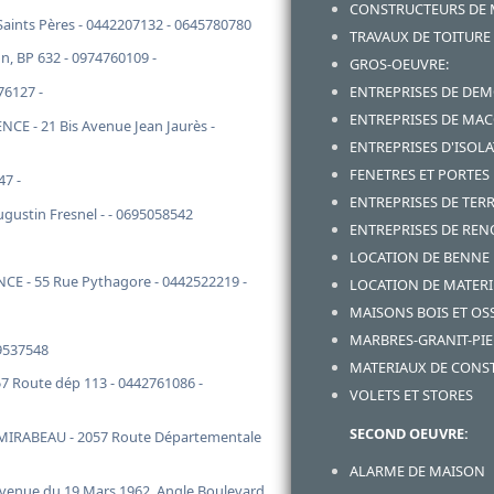
CONSTRUCTEURS DE
aints Pères - 0442207132 - 0645780780
TRAVAUX DE TOITURE
, BP 632 - 0974760109 -
GROS-OEUVRE:
76127 -
ENTREPRISES DE DE
ENTREPRISES DE MA
E - 21 Bis Avenue Jean Jaurès -
ENTREPRISES D'ISOL
FENETRES ET PORTES
47 -
ENTREPRISES DE TE
ustin Fresnel - - 0695058542
ENTREPRISES DE RE
LOCATION DE BENNE
 - 55 Rue Pythagore - 0442522219 -
LOCATION DE MATERI
MAISONS BOIS ET OS
MARBRES-GRANIT-PIE
29537548
MATERIAUX DE CONS
 Route dép 113 - 0442761086 -
VOLETS ET STORES
SECOND OEUVRE:
IRABEAU - 2057 Route Départementale
ALARME DE MAISON
venue du 19 Mars 1962, Angle Boulevard