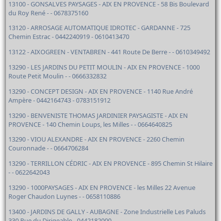
13100 - GONSALVES PAYSAGES - AIX EN PROVENCE - 58 Bis Boulevard
du Roy René - - 0678375160
13120 - ARROSAGE AUTOMATIQUE IDROTEC - GARDANNE - 725
Chemin Estrac - 0442240919 - 0610413470
13122 - AIXOGREEN - VENTABREN - 441 Route De Berre - - 0610349492
13290 - LES JARDINS DU PETIT MOULIN - AIX EN PROVENCE - 1000
Route Petit Moulin - - 0666332832
13290 - CONCEPT DESIGN - AIX EN PROVENCE - 1140 Rue André
Ampère - 0442164743 - 0783151912
13290 - BENVENISTE THOMAS JARDINIER PAYSAGISTE - AIX EN
PROVENCE - 140 Chemin Loups, les Milles - - 0664640825
13290 - VIOU ALEXANDRE - AIX EN PROVENCE - 2260 Chemin
Couronnade - - 0664706284
13290 - TERRILLON CÉDRIC - AIX EN PROVENCE - 895 Chemin St Hilaire
- - 0622642043
13290 - 1000PAYSAGES - AIX EN PROVENCE - les Milles 22 Avenue
Roger Chaudon Luynes - - 0658110886
13400 - JARDINS DE GALLY - AUBAGNE - Zone Industrielle Les Paluds
330 Rue du Dirigeable - 0442182000 -