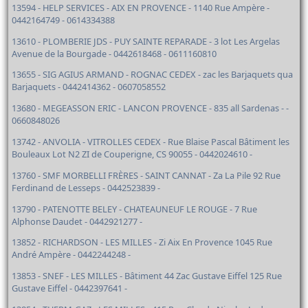
13594 - HELP SERVICES - AIX EN PROVENCE - 1140 Rue Ampère -
0442164749 - 0614334388
13610 - PLOMBERIE JDS - PUY SAINTE REPARADE - 3 lot Les Argelas
Avenue de la Bourgade - 0442618468 - 0611160810
13655 - SIG AGIUS ARMAND - ROGNAC CEDEX - zac les Barjaquets qua
Barjaquets - 0442414362 - 0607058552
13680 - MEGEASSON ERIC - LANCON PROVENCE - 835 all Sardenas - -
0660848026
13742 - ANVOLIA - VITROLLES CEDEX - Rue Blaise Pascal Bâtiment les
Bouleaux Lot N2 ZI de Couperigne, CS 90055 - 0442024610 -
13760 - SMF MORBELLI FRÈRES - SAINT CANNAT - Za La Pile 92 Rue
Ferdinand de Lesseps - 0442523839 -
13790 - PATENOTTE BELEY - CHATEAUNEUF LE ROUGE - 7 Rue
Alphonse Daudet - 0442921277 -
13852 - RICHARDSON - LES MILLES - Zi Aix En Provence 1045 Rue
André Ampère - 0442244248 -
13853 - SNEF - LES MILLES - Bâtiment 44 Zac Gustave Eiffel 125 Rue
Gustave Eiffel - 0442397641 -