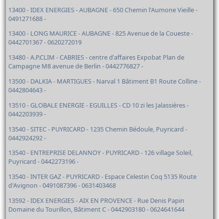
13400 - IDEX ENERGIES - AUBAGNE - 650 Chemin l'Aumone Vieille -
0491271688 -
13400 - LONG MAURICE - AUBAGNE - 825 Avenue de la Coueste -
0442701367 - 0620272019
13480 - A.P.CLIM - CABRIES - centre d'affaires Expobat Plan de
Campagne M8 avenue de Berlin - 0442776827 -
13500 - DALKIA - MARTIGUES - Narval 1 Bâtiment B1 Route Colline -
0442804643 -
13510 - GLOBALE ENERGIE - EGUILLES - CD 10 zi les Jalassières -
0442203939 -
13540 - SITEC - PUYRICARD - 1235 Chemin Bédoule, Puyricard -
0442924292 -
13540 - ENTREPRISE DELANNOY - PUYRICARD - 126 village Soleil,
Puyricard - 0442273196 -
13540 - INTER GAZ - PUYRICARD - Espace Celestin Coq 5135 Route
d'Avignon - 0491087396 - 0631403468
13592 - IDEX ENERGIES - AIX EN PROVENCE - Rue Denis Papin
Domaine du Tourillon, Bâtiment C - 0442903180 - 0624641644