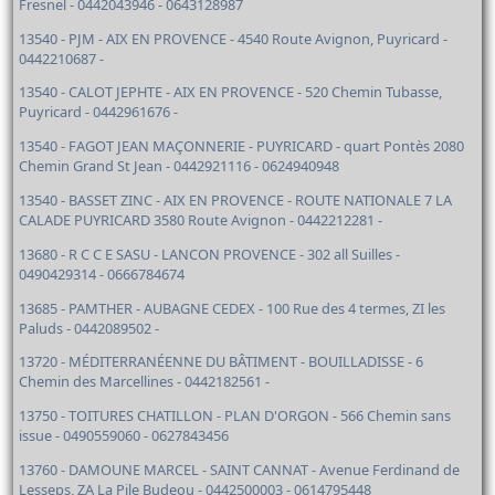
Fresnel - 0442043946 - 0643128987
13540 - PJM - AIX EN PROVENCE - 4540 Route Avignon, Puyricard -
0442210687 -
13540 - CALOT JEPHTE - AIX EN PROVENCE - 520 Chemin Tubasse,
Puyricard - 0442961676 -
13540 - FAGOT JEAN MAÇONNERIE - PUYRICARD - quart Pontès 2080
Chemin Grand St Jean - 0442921116 - 0624940948
13540 - BASSET ZINC - AIX EN PROVENCE - ROUTE NATIONALE 7 LA
CALADE PUYRICARD 3580 Route Avignon - 0442212281 -
13680 - R C C E SASU - LANCON PROVENCE - 302 all Suilles -
0490429314 - 0666784674
13685 - PAMTHER - AUBAGNE CEDEX - 100 Rue des 4 termes, ZI les
Paluds - 0442089502 -
13720 - MÉDITERRANÉENNE DU BÂTIMENT - BOUILLADISSE - 6
Chemin des Marcellines - 0442182561 -
13750 - TOITURES CHATILLON - PLAN D'ORGON - 566 Chemin sans
issue - 0490559060 - 0627843456
13760 - DAMOUNE MARCEL - SAINT CANNAT - Avenue Ferdinand de
Lesseps, ZA La Pile Budeou - 0442500003 - 0614795448