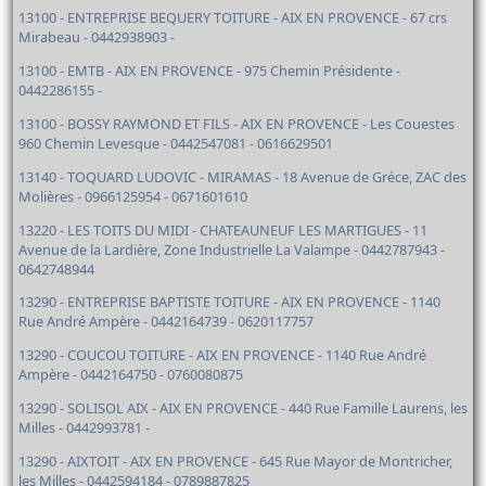
13100 - ENTREPRISE BEQUERY TOITURE - AIX EN PROVENCE - 67 crs
Mirabeau - 0442938903 -
13100 - EMTB - AIX EN PROVENCE - 975 Chemin Présidente -
0442286155 -
13100 - BOSSY RAYMOND ET FILS - AIX EN PROVENCE - Les Couestes
960 Chemin Levesque - 0442547081 - 0616629501
13140 - TOQUARD LUDOVIC - MIRAMAS - 18 Avenue de Gréce, ZAC des
Molières - 0966125954 - 0671601610
13220 - LES TOITS DU MIDI - CHATEAUNEUF LES MARTIGUES - 11
Avenue de la Lardière, Zone Industrielle La Valampe - 0442787943 -
0642748944
13290 - ENTREPRISE BAPTISTE TOITURE - AIX EN PROVENCE - 1140
Rue André Ampère - 0442164739 - 0620117757
13290 - COUCOU TOITURE - AIX EN PROVENCE - 1140 Rue André
Ampère - 0442164750 - 0760080875
13290 - SOLISOL AIX - AIX EN PROVENCE - 440 Rue Famille Laurens, les
Milles - 0442993781 -
13290 - AIXTOIT - AIX EN PROVENCE - 645 Rue Mayor de Montricher,
les Milles - 0442594184 - 0789887825