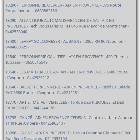
13290 - FERRONNERIE OLIVIER - AIX EN PROVENCE - 875 Route
Roquefavour - - 0680882156
13290 - ATLANTIQUE AUTOMATISME INCENDIE AAI - AIX EN
PROVENCE - Tech Indus D les Milles 645 Rue Mayor de Montricher -
0442538040 -
13400 - LEVRAY SOLCOMESER - AUBAGNE - 2065 RN 96 Napollon -
0444880625 -
13540 - FERRONNERIE GAULTIER - AIX EN PROVENCE - 420 Chemin
Tubasse - - 0650515549
13540 - LES MATÉRIAUX D'ANTAN - AIX EN PROVENCE - 5580 Route
d'Avignon - 0442926212 -
13540 - BASSET FERRONNERIE - AIX EN PROVENCE - Résid La Calade
Rn7 3580 Route d'Avignon - 0442212281 -
13770 - ART ET MÉTAL - VENELLES - 16 Rue DES PIBOULES, ZI DES
CABASSOLES - 0442244176 -
13795 - CANCÉ - AIX EN PROVENCE CEDEX 3 - Centre d'affaire Actimart
1140 Rue Ampère - 0442596340 -
13856 - GAGNE - AIX EN PROVENCE - Res La Duranne Bâtiment C 860
Rue René Descartes - 0442393104 -