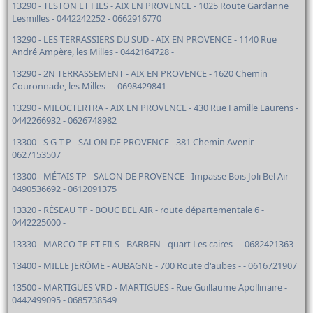
13290 - TESTON ET FILS - AIX EN PROVENCE - 1025 Route Gardanne
Lesmilles - 0442242252 - 0662916770
13290 - LES TERRASSIERS DU SUD - AIX EN PROVENCE - 1140 Rue
André Ampère, les Milles - 0442164728 -
13290 - 2N TERRASSEMENT - AIX EN PROVENCE - 1620 Chemin
Couronnade, les Milles - - 0698429841
13290 - MILOCTERTRA - AIX EN PROVENCE - 430 Rue Famille Laurens -
0442266932 - 0626748982
13300 - S G T P - SALON DE PROVENCE - 381 Chemin Avenir - -
0627153507
13300 - MÉTAIS TP - SALON DE PROVENCE - Impasse Bois Joli Bel Air -
0490536692 - 0612091375
13320 - RÉSEAU TP - BOUC BEL AIR - route départementale 6 -
0442225000 -
13330 - MARCO TP ET FILS - BARBEN - quart Les caires - - 0682421363
13400 - MILLE JERÔME - AUBAGNE - 700 Route d'aubes - - 0616721907
13500 - MARTIGUES VRD - MARTIGUES - Rue Guillaume Apollinaire -
0442499095 - 0685738549