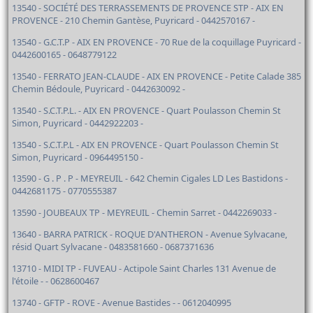
13540 - SOCIÉTÉ DES TERRASSEMENTS DE PROVENCE STP - AIX EN
PROVENCE - 210 Chemin Gantèse, Puyricard - 0442570167 -
13540 - G.C.T.P - AIX EN PROVENCE - 70 Rue de la coquillage Puyricard -
0442600165 - 0648779122
13540 - FERRATO JEAN-CLAUDE - AIX EN PROVENCE - Petite Calade 385
Chemin Bédoule, Puyricard - 0442630092 -
13540 - S.C.T.P.L. - AIX EN PROVENCE - Quart Poulasson Chemin St
Simon, Puyricard - 0442922203 -
13540 - S.C.T.P.L - AIX EN PROVENCE - Quart Poulasson Chemin St
Simon, Puyricard - 0964495150 -
13590 - G . P . P - MEYREUIL - 642 Chemin Cigales LD Les Bastidons -
0442681175 - 0770555387
13590 - JOUBEAUX TP - MEYREUIL - Chemin Sarret - 0442269033 -
13640 - BARRA PATRICK - ROQUE D'ANTHERON - Avenue Sylvacane,
résid Quart Sylvacane - 0483581660 - 0687371636
13710 - MIDI TP - FUVEAU - Actipole Saint Charles 131 Avenue de
l'étoile - - 0628600467
13740 - GFTP - ROVE - Avenue Bastides - - 0612040995