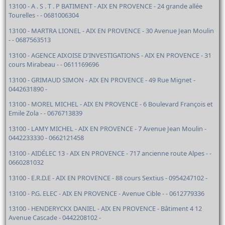
13100 - A . S . T . P BATIMENT - AIX EN PROVENCE - 24 grande allée
Tourelles - - 0681006304
13100 - MARTRA LIONEL - AIX EN PROVENCE - 30 Avenue Jean Moulin
- - 0687563513
13100 - AGENCE AIXOISE D'INVESTIGATIONS - AIX EN PROVENCE - 31
cours Mirabeau - - 0611169696
13100 - GRIMAUD SIMON - AIX EN PROVENCE - 49 Rue Mignet -
0442631890 -
13100 - MOREL MICHEL - AIX EN PROVENCE - 6 Boulevard François et
Emile Zola - - 0676713839
13100 - LAMY MICHEL - AIX EN PROVENCE - 7 Avenue Jean Moulin -
0442233330 - 0662121458
13100 - AIDÉLEC 13 - AIX EN PROVENCE - 717 ancienne route Alpes - -
0660281032
13100 - E.R.D.E - AIX EN PROVENCE - 88 cours Sextius - 0954247102 -
13100 - P.G. ELEC - AIX EN PROVENCE - Avenue Cible - - 0612779336
13100 - HENDERYCKX DANIEL - AIX EN PROVENCE - Bâtiment 4 12
Avenue Cascade - 0442208102 -