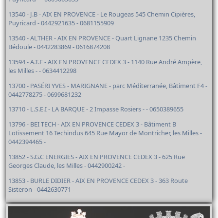
13540 - J.B - AIX EN PROVENCE - Le Rougeas 545 Chemin Cipières,
Puyricard - 0442921635 - 0681155909
13540 - ALTHER - AIX EN PROVENCE - Quart Lignane 1235 Chemin
Bédoule - 0442283869 - 0616874208
13594 - A.T.E - AIX EN PROVENCE CEDEX 3 - 1140 Rue André Ampère,
les Milles - - 0634412298
13700 - PASÉRI YVES - MARIGNANE - parc Méditerranée, Bâtiment F4 -
0442778275 - 0699681232
13710 - L.S.E.I - LA BARQUE - 2 Impasse Rosiers - - 0650389655
13796 - BEI TECH - AIX EN PROVENCE CEDEX 3 - Bâtiment B
Lotissement 16 Techindus 645 Rue Mayor de Montricher, les Milles -
0442394465 -
13852 - S.G.C ENERGIES - AIX EN PROVENCE CEDEX 3 - 625 Rue
Georges Claude, les Milles - 0442900242 -
13853 - BURLE DIDIER - AIX EN PROVENCE CEDEX 3 - 363 Route
Sisteron - 0442630771 -