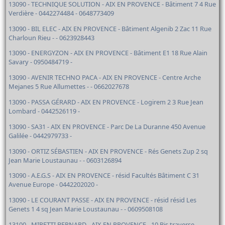
13090 - TECHNIQUE SOLUTION - AIX EN PROVENCE - Bâtiment 7 4 Rue
Verdière - 0442274484 - 0648773409
13090 - BIL ELEC - AIX EN PROVENCE - Bâtiment Algenib 2 Zac 11 Rue
Charloun Rieu - - 0623928443
13090 - ENERGYZON - AIX EN PROVENCE - Bâtiment E1 18 Rue Alain
Savary - 0950484719 -
13090 - AVENIR TECHNO PACA - AIX EN PROVENCE - Centre Arche
Mejanes 5 Rue Allumettes - - 0662027678
13090 - PASSA GÉRARD - AIX EN PROVENCE - Logirem 2 3 Rue Jean
Lombard - 0442526119 -
13090 - SA31 - AIX EN PROVENCE - Parc De La Duranne 450 Avenue
Galilée - 0442979733 -
13090 - ORTIZ SÉBASTIEN - AIX EN PROVENCE - Rés Genets Zup 2 sq
Jean Marie Loustaunau - - 0603126894
13090 - A.E.G.S - AIX EN PROVENCE - résid Facultés Bâtiment C 31
Avenue Europe - 0442202020 -
13090 - LE COURANT PASSE - AIX EN PROVENCE - résid résid Les
Genets 1 4 sq Jean Marie Loustaunau - - 0609508108
13100 - MIRETTI BERNARD - AIX EN PROVENCE - 10 Bis traverse