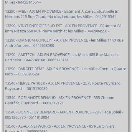
Milles - 0442514564 -
13290 - MBE - AIX EN PROVENCE - Bâtiment A Zone Industrielle Im
Hermiris 115 Rue Claude Nicolas Ledoux, les Milles - 0442910341 -
13290 - VINCI ENERGIES SUD-EST - AIX EN PROVENCE - Bâtiment B1
imm Nissiza 550 Rue Pierre Berthier, les Milles - 0442904550 -
13290 - OMNIUM CONCEPT - AIX EN PROVENCE - les Milles 1140 Rue
André Ampère - 0442668583 -
13290 - AMITECH - AIX EN PROVENCE - les Milles 485 Rue Marcellin
Berthelot - 0442740168 - 0665773161
13290 - BARATTE RÉMI - AIX EN PROVENCE - Les Milles Chemin Quatre
Noix - - 0689393529
13540 - HERVE PATRICK - AIX EN PROVENCE - 2575 Route Puyricard,
Puyricard - - 0615130080
13540 - ROELANDTS RENAUD - AIX EN PROVENCE - 355 Chemin
Gantèse, Puyricard - - 0681312121
13540 - BONNEFOY BERNARD - AIX EN PROVENCE - 78 village Soleil -
0951865770 - 0611813984
13540 - AL-AIX NETWORKS - AIX EN PROVENCE - 85 Rue Oliviers,
Puyricard - - 0609065635