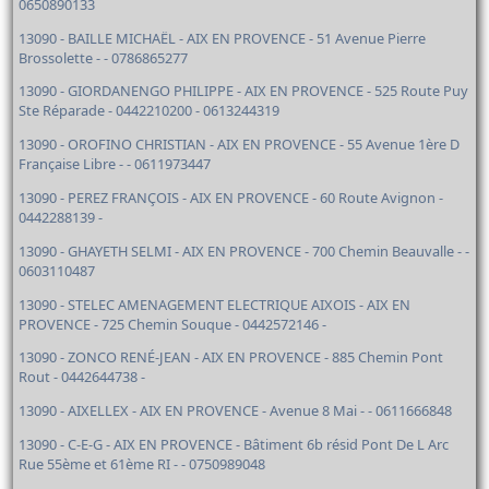
0650890133
13090 - BAILLE MICHAËL - AIX EN PROVENCE - 51 Avenue Pierre
Brossolette - - 0786865277
13090 - GIORDANENGO PHILIPPE - AIX EN PROVENCE - 525 Route Puy
Ste Réparade - 0442210200 - 0613244319
13090 - OROFINO CHRISTIAN - AIX EN PROVENCE - 55 Avenue 1ère D
Française Libre - - 0611973447
13090 - PEREZ FRANÇOIS - AIX EN PROVENCE - 60 Route Avignon -
0442288139 -
13090 - GHAYETH SELMI - AIX EN PROVENCE - 700 Chemin Beauvalle - -
0603110487
13090 - STELEC AMENAGEMENT ELECTRIQUE AIXOIS - AIX EN
PROVENCE - 725 Chemin Souque - 0442572146 -
13090 - ZONCO RENÉ-JEAN - AIX EN PROVENCE - 885 Chemin Pont
Rout - 0442644738 -
13090 - AIXELLEX - AIX EN PROVENCE - Avenue 8 Mai - - 0611666848
13090 - C-E-G - AIX EN PROVENCE - Bâtiment 6b résid Pont De L Arc
Rue 55ème et 61ème RI - - 0750989048